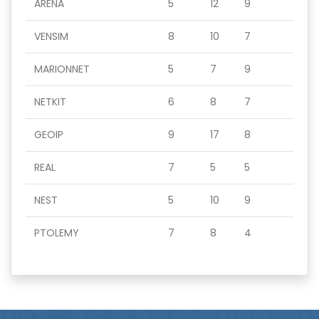
ARENA
5
12
9
VENSIM
8
10
7
MARIONNET
5
7
9
NETKIT
6
8
7
GEOIP
9
17
8
REAL
7
5
5
NEST
5
10
9
PTOLEMY
7
8
4